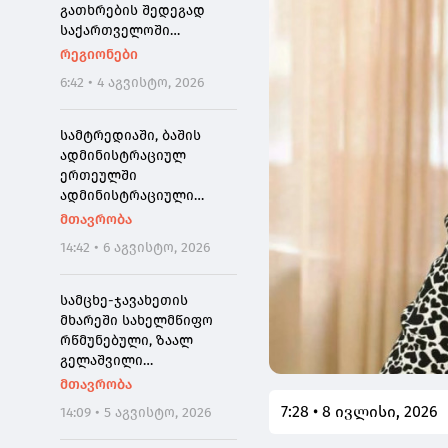
გათხრების შედეგად
საქართველოში
პირველად ნეოკესარიის
რეგიონები
იშვიათი ბრინჯაოს
6:42 • 4 აგვისტო, 2026
მონეტა აღმოაჩინეს
სამტრედიაში, ბაშის
ადმინისტრაციულ
ერთეულში
ადმინისტრაციული
შენობის რეაბილიტაცია
მთავრობა
მიმდინარეობს,
14:42 • 6 აგვისტო, 2026
კულტურის ცენტრი კი
სრულად განახლდა
სამცხე-ჯავახეთის
მხარეში სახელმწიფო
რწმუნებული, ზაალ
გელაშვილი
გარდაიცვალა
მთავრობა
7:28 • 8 ივლისი, 2026
14:09 • 5 აგვისტო, 2026