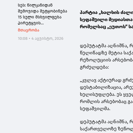
სეს: წილკანიდან
შემოვიდა შეტყობინება
პარტია „ხალხის ძალ
15 სული მსხვილფეხა
სეფაშვილი მედიასთა
პირუტყვის
რომელსაც „ეუთოს“ ს
ინტოქსიკაციის შესახებ -
მთავრობა
2 ტონამდე
10:08 • 4 აგვისტო, 2026
ჯანმრთელობისთვის
დეპუტატმა აღნიშნა, 
საშიში ხორცის
წელიწადზე მეტია საქ
რეალიზაციის
მცდელობა აღიკვეთა
რეზოლუციის არსებობა
გრძელდება:
„კვლავ აქტიურად გრძ
დესტაბილიზაცია, არ
ხელისუფლება. ეს ყვე
რომლის არსებობაც გა
სეფაშვილმა.
დეპუტატმა აღნიშნა, 
საქართველოზე ზეწოლა