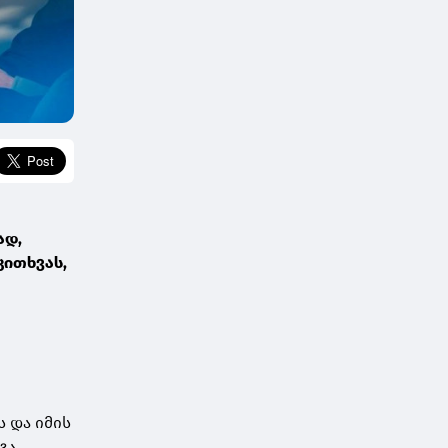
ად,
კითხვას,
ს
ს და იმის
გა