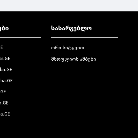
ები
სასარგებლო
GE
ორი სიტყვით
ss.GE
მსოფლიოს ამბები
oba.GE
oba.GE
.GE
m.GE
va.GE