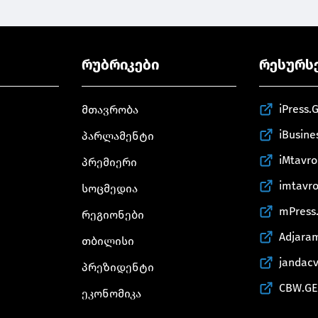
რუბრიკები
რესურს
iPress.
მთავრობა
iBusine
პარლამენტი
iMtavr
პრემიერი
imtavr
სოცმედია
mPress
რეგიონები
Adjara
თბილისი
jandac
პრეზიდენტი
CBW.GE
ეკონომიკა