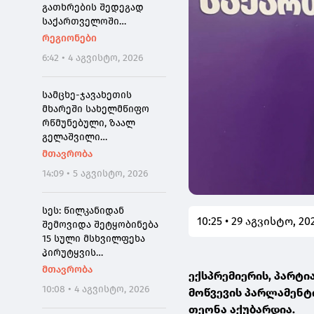
გათხრების შედეგად
საქართველოში
პირველად ნეოკესარიის
რეგიონები
იშვიათი ბრინჯაოს
6:42 • 4 აგვისტო, 2026
მონეტა აღმოაჩინეს
სამცხე-ჯავახეთის
მხარეში სახელმწიფო
რწმუნებული, ზაალ
გელაშვილი
გარდაიცვალა
მთავრობა
14:09 • 5 აგვისტო, 2026
სეს: წილკანიდან
10:25 • 29 აგვისტო, 20
შემოვიდა შეტყობინება
15 სული მსხვილფეხა
პირუტყვის
ინტოქსიკაციის შესახებ -
მთავრობა
ექსპრემიერის, პარტი
2 ტონამდე
10:08 • 4 აგვისტო, 2026
მოწვევის პარლამენტ
ჯანმრთელობისთვის
თეონა აქუბარდია.
საშიში ხორცის