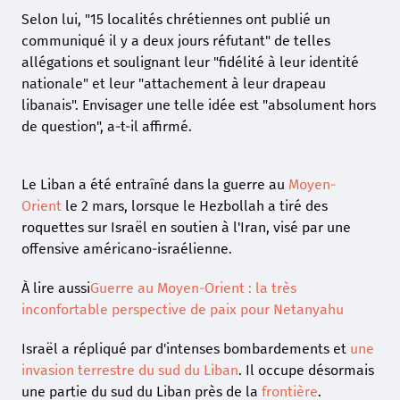
Selon lui, "15 localités chrétiennes ont publié un
communiqué il y a deux jours réfutant" de telles
allégations et soulignant leur "fidélité à leur identité
nationale" et leur "attachement à leur drapeau
libanais". Envisager une telle idée est "absolument hors
de question", a-t-il affirmé.
Le Liban a été entraîné dans la guerre au
Moyen-
Orient
le 2 mars, lorsque le Hezbollah a tiré des
roquettes sur Israël en soutien à l'Iran, visé par une
offensive américano-israélienne.
À lire aussi
Guerre au Moyen-Orient : la très
inconfortable perspective de paix pour Netanyahu
Israël a répliqué par d'intenses bombardements et
une
invasion terrestre du sud du Liban
. Il occupe désormais
une partie du sud du Liban près de la
frontière
.