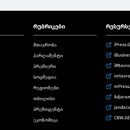
რუბრიკები
რესურს
iPress.
მთავრობა
iBusine
პარლამენტი
iMtavr
პრემიერი
imtavr
სოცმედია
mPress
რეგიონები
Adjara
თბილისი
jandac
პრეზიდენტი
CBW.GE
ეკონომიკა