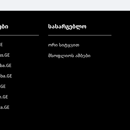
ები
სასარგებლო
GE
ორი სიტყვით
ss.GE
მსოფლიოს ამბები
oba.GE
oba.GE
.GE
m.GE
va.GE