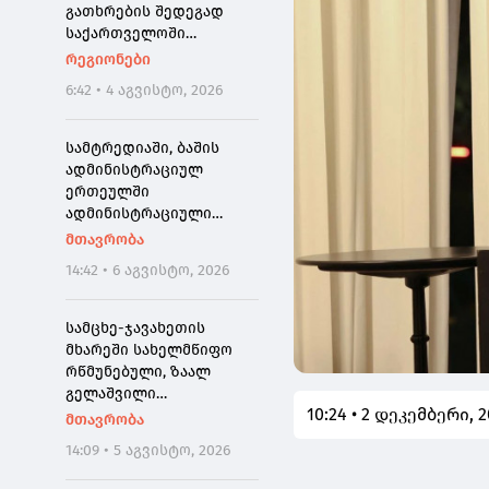
გათხრების შედეგად
საქართველოში
პირველად ნეოკესარიის
რეგიონები
იშვიათი ბრინჯაოს
6:42 • 4 აგვისტო, 2026
მონეტა აღმოაჩინეს
სამტრედიაში, ბაშის
ადმინისტრაციულ
ერთეულში
ადმინისტრაციული
შენობის რეაბილიტაცია
მთავრობა
მიმდინარეობს,
14:42 • 6 აგვისტო, 2026
კულტურის ცენტრი კი
სრულად განახლდა
სამცხე-ჯავახეთის
მხარეში სახელმწიფო
რწმუნებული, ზაალ
გელაშვილი
10:24 • 2 დეკემბერი, 
გარდაიცვალა
მთავრობა
14:09 • 5 აგვისტო, 2026