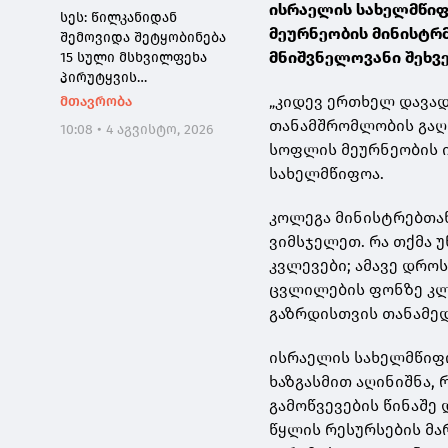
ისრაელის სახელმწიფ
სეს: წილკანიდან
მეურნეობის მინისტრ
შემოვიდა შეტყობინება
მნიშვნელოვანი შეხვ
15 სული მსხვილფეხა
პირუტყვის
ინტოქსიკაციის შესახებ -
„კიდევ ერთხელ დავად
მთავრობა
2 ტონამდე
თანამშრომლობის გაღ
10:08 • 4 აგვისტო, 2026
ჯანმრთელობისთვის
სოფლის მეურნეობის 
საშიში ხორცის
სახელმწიფოა.
რეალიზაციის
მცდელობა აღიკვეთა
კოლეგა მინისტრებთა
ვიმსჯელეთ. რა თქმა 
კვლევები; ამავე დრო
ცვლილების ფონზე კლ
გაზრდისთვის თანამე
ისრაელის სახელმწიფო
ხაზგასმით აღინიშნა
გამოწვევების წინაშე 
წყლის რესურსების მა