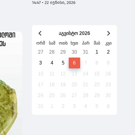
ხართ და 7 დაჯგუფება გაქვთ -
14:47 • 22 ივნისი, 2026
გადაიტანს საქართველო უთქვენობას
აგვისტო 2026
ორშ
სამ
ოთხ
ხუთ
პარ
შაბ
კვი
27
28
29
30
31
1
2
3
4
5
6
7
8
9
10
11
12
13
14
15
16
17
18
19
20
21
22
23
24
25
26
27
28
29
30
31
1
2
3
4
5
6