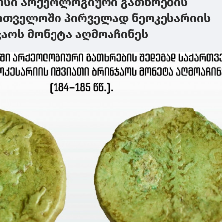
ოსი არქეოლოგიური გათხრების
რთველოში პირველად ნეოკესარიის
ჯაოს მონეტა აღმოაჩინეს