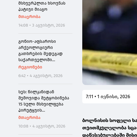
მსხვერპლთა ხსოვნას
პატივი მიაგო
მთავრობა
14:08 • 3 აგვისტო, 2026
გონიო-აფსაროსი
არქეოლოგიური
გათხრების შედეგად
საქართველოში
პირველად ნეოკესარიის
რეგიონები
იშვიათი ბრინჯაოს
6:42 • 4 აგვისტო, 2026
მონეტა აღმოაჩინეს
სეს: წილკანიდან
7:11 • 1 ივნისი, 2026
შემოვიდა შეტყობინება
15 სული მსხვილფეხა
პირუტყვის
ინტოქსიკაციის შესახებ -
მთავრობა
ბოლნისის სოფელი ხახ
2 ტონამდე
10:08 • 4 აგვისტო, 2026
თვითმკვლელობა სცად
ჯანმრთელობისთვის
დაწესებულებაში მისი
საშიში ხორცის