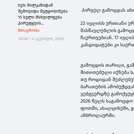
სეს: წილკანიდან
პირველ გამოცდას აბი
შემოვიდა შეტყობინება
15 სული მსხვილფეხა
22 ივლისს ერთიანი ე
პირუტყვის
ინტოქსიკაციის შესახებ -
მასწავლებლის გამოც
მთავრობა
2 ტონამდე
ჩაერთვებიან. 17 ივლ
10:08 • 4 აგვისტო, 2026
ჯანმრთელობისთვის
კანდიდატები კი საერთ
საშიში ხორცის
რეალიზაციის
მცდელობა აღიკვეთა
გამოცდის თარიღი, გა
მითითებული იქნება ს
თუ როდიდან შეძლებე
ბარათების ამობეჭდვა
ვებგვერდზე გამოქვეყ
2026 წელს საგამოცდო 
ფოთში, ახალციხეში, 
ამბროლაურში.