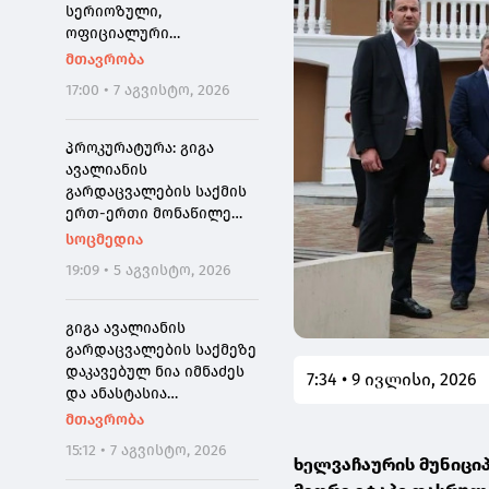
"გაჟონა", ამიტომ დღეს
სერიოზული,
მომიწია
ოფიციალური
განცხადება ჩემგან ამ 10
მთავრობა
თვის მანძილზე, ამიტომ
17:00 • 7 აგვისტო, 2026
კიდევ ერთხელ გთხოვთ,
დამეხმარეთ
გაზიარებაში"
პროკურატურა: გიგა
ავალიანის
გარდაცვალების საქმის
ერთ-ერთი მონაწილე
ნია იმნაძე დაკავებულია
სოცმედია
19:09 • 5 აგვისტო, 2026
გიგა ავალიანის
გარდაცვალების საქმეზე
დაკავებულ ნია იმნაძეს
7:34 • 9 ივლისი, 2026
და ანასტასია
ბერუაშვილს აღკვეთის
მთავრობა
ღონისძიების სახედ
15:12 • 7 აგვისტო, 2026
პატიმრობა შეეფარდათ
ხელვაჩაურის მუნიცი