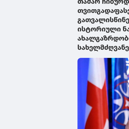
თამარ ჩიბურდ
თვითგადაფასე
გათვალისწინე
ისტორიული ნა
ახალგაზრდობ
სახელმძღვან