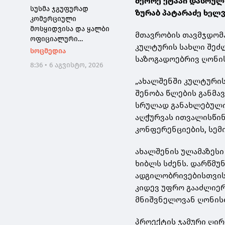
მეორე ეტაპი დასრულ
სუსმა ჯგუფურად
ზურაბ პატარაძე ხელვ
კომერციული
მოსყიდვისა და ყალბი
მთავრობის თავმჯდომა
ოფიციალური
კულტურის სახლი შეძ
დოკუმენტის
სოცმედია
საზოგადოებრივ ღონის
დამზადებაში
8:36 • 6 აგვისტო, 2026
დახმარების ფაქტზე,
საქართველოს 3
„ახალშენში კულტურის
მოქალაქე დააკავა
შენობა წლების განმა
სრულად განახლებულია
აღჭურვას ითვალისწინ
კონფერენციების, სემ
ახალშენის ულამაზესი
ხიბლს სძენს. დარწმუ
ადგილობრივებისთვის,
კიდევ უფრო გააძლიე
მნიშვნელოვან ღონისძი
პროექტის ჯამური ღირ