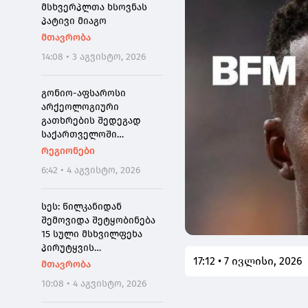
მსხვერპლთა ხსოვნას
პატივი მიაგო
მთავრობა
14:08 • 3 აგვისტო, 2026
გონიო-აფსაროსი
არქეოლოგიური
გათხრების შედეგად
საქართველოში
პირველად ნეოკესარიის
რეგიონები
იშვიათი ბრინჯაოს
6:42 • 4 აგვისტო, 2026
მონეტა აღმოაჩინეს
სეს: წილკანიდან
შემოვიდა შეტყობინება
15 სული მსხვილფეხა
პირუტყვის
17:12 • 7 ივლისი, 2026
ინტოქსიკაციის შესახებ -
მთავრობა
2 ტონამდე
10:08 • 4 აგვისტო, 2026
ჯანმრთელობისთვის
საშიში ხორცის