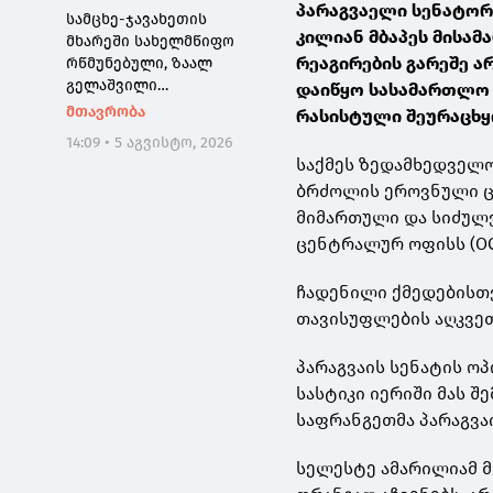
პარაგვაელი სენატორი
რეალიზაციის
სამცხე-ჯავახეთის
კილიან მბაპეს მისა
მცდელობა აღიკვეთა
მხარეში სახელმწიფო
რეაგირების გარეშე 
რწმუნებული, ზაალ
გელაშვილი
დაიწყო სასამართლო 
გარდაიცვალა
მთავრობა
რასისტული შეურაცხყ
14:09 • 5 აგვისტო, 2026
საქმეს ზედამხედველო
ბრძოლის ეროვნული ცე
მიმართული და სიძულ
ცენტრალურ ოფისს (OC
ჩადენილი ქმედებისთ
თავისუფლების აღკვეთა
პარაგვაის სენატის ო
სასტიკი იერიში მას 
საფრანგეთმა პარაგვაი
სელესტე ამარილიამ მ