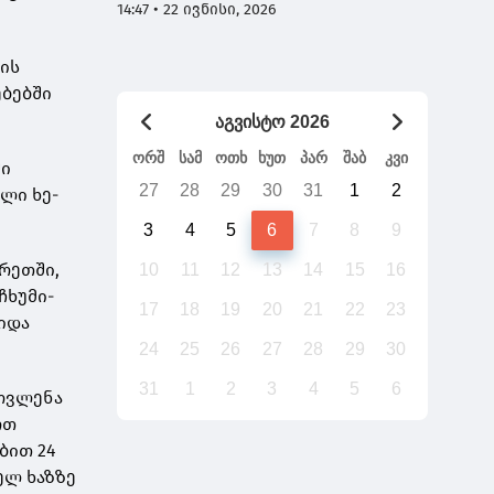
ხართ და 7 დაჯგუფება გაქვთ -
14:47 • 22 ივნისი, 2026
გადაიტანს საქართველო უთქვენობას
ის
ებებში
აგვისტო 2026
ორშ
სამ
ოთხ
ხუთ
პარ
შაბ
კვი
ში
27
28
29
30
31
1
2
ლი ხე-
3
4
5
6
7
8
9
ერეთში,
10
11
12
13
14
15
16
ეჩხუმი-
17
18
19
20
21
22
23
შიდა
24
25
26
27
28
29
30
31
1
2
3
4
5
6
მოვლენა
რთ
ბით 24
ელ ხაზზე