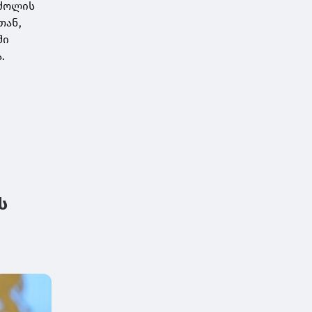
რძოლის
თან,
ში
.
ს