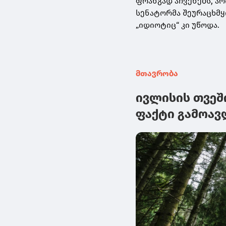
ფრანგად აჩვენებს, არ
სენატორმა შეურაცხმ
„იდიოტიც“ კი უწოდა.
მთავრობა
ივლისის თვეშ
ფაქტი გამოავ