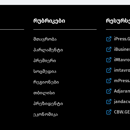
რუბრიკები
რესურს
iPress.
მთავრობა
iBusine
პარლამენტი
iMtavr
პრემიერი
imtavr
სოცმედია
mPress
რეგიონები
Adjara
თბილისი
jandac
პრეზიდენტი
CBW.GE
ეკონომიკა