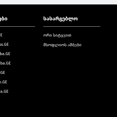
ები
სასარგებლო
GE
ორი სიტყვით
ss.GE
მსოფლიოს ამბები
oba.GE
oba.GE
.GE
m.GE
va.GE