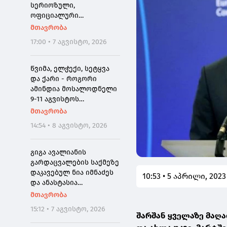
"გაჟონა", ამიტომ დღეს
სერიოზული,
მომიწია
ოფიციალური
განცხადება ჩემგან ამ 10
მთავრობა
თვის მანძილზე, ამიტომ
17:00 • 7 აგვისტო, 2026
კიდევ ერთხელ გთხოვთ,
დამეხმარეთ
გაზიარებაში"
წვიმა, ელჭექი, სეტყვა
და ქარი - როგორი
ამინდია მოსალოდნელი
9-11 აგვისტოს
საქართველოში
მთავრობა
14:54 • 8 აგვისტო, 2026
გიგა ავალიანის
გარდაცვალების საქმეზე
დაკავებულ ნია იმნაძეს
10:53 • 5 აპრილი, 2023
და ანასტასია
ბერუაშვილს აღკვეთის
მთავრობა
ღონისძიების სახედ
15:12 • 7 აგვისტო, 2026
პატიმრობა შეეფარდათ
შარშან ყველაზე მაღ