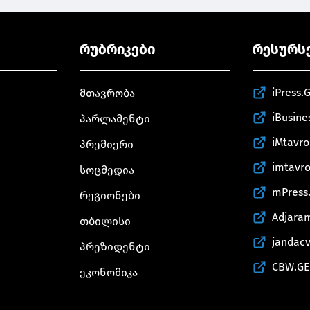
რუბრიკები
რესურს
iPress.
მთავრობა
iBusine
პარლამენტი
iMtavr
პრემიერი
imtavr
სოცმედია
mPress
რეგიონები
Adjara
თბილისი
jandac
პრეზიდენტი
CBW.GE
ეკონომიკა