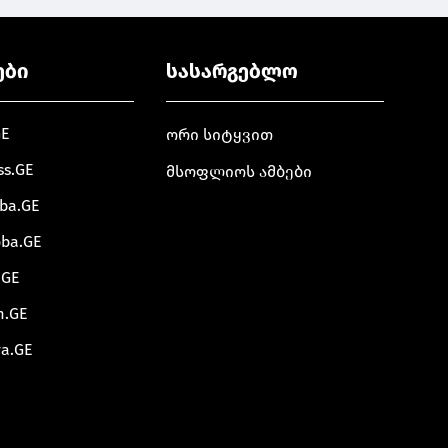
ები
სასარგებლო
GE
ორი სიტყვით
ss.GE
მსოფლიოს ამბები
oba.GE
oba.GE
.GE
m.GE
va.GE