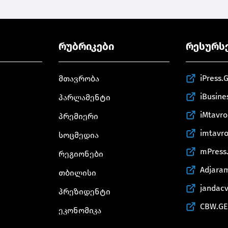
რუბრიკები
რესურს
iPress.
მთავრობა
iBusine
პარლამენტი
iMtavr
პრემიერი
imtavr
სოცმედია
mPress
რეგიონები
Adjara
თბილისი
jandac
პრეზიდენტი
CBW.GE
ეკონომიკა