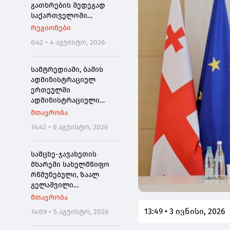
გათხრების შედეგად
საქართველოში
პირველად ნეოკესარიის
რეგიონები
იშვიათი ბრინჯაოს
6:42 • 4 აგვისტო, 2026
მონეტა აღმოაჩინეს
სამტრედიაში, ბაშის
ადმინისტრაციულ
ერთეულში
ადმინისტრაციული
შენობის რეაბილიტაცია
მთავრობა
მიმდინარეობს,
14:42 • 6 აგვისტო, 2026
კულტურის ცენტრი კი
სრულად განახლდა
სამცხე-ჯავახეთის
მხარეში სახელმწიფო
რწმუნებული, ზაალ
გელაშვილი
გარდაიცვალა
მთავრობა
13:49 • 3 ივნისი, 2026
14:09 • 5 აგვისტო, 2026