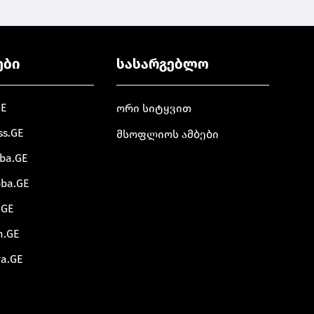
ები
სასარგებლო
GE
ორი სიტყვით
ss.GE
მსოფლიოს ამბები
oba.GE
oba.GE
.GE
m.GE
va.GE