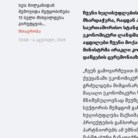
სეს: წილკანიდან
შემოვიდა შეტყობინება
ჩვენი ხელისუფლების
15 სული მსხვილფეხა
მხარდაჭერა, რადგან
პირუტყვის
საერთაშორისო სტანდ
ინტოქსიკაციის შესახებ -
მთავრობა
ეკონომიკური ლანდშაფ
2 ტონამდე
10:08 • 4 აგვისტო, 2026
ადგილები ჩვენი მოქა
ჯანმრთელობისთვის
საშიში ხორცის
მინისტრმა ირაკლი კობ
რეალიზაციის
დაწყების ცერემონიაზ
მცდელობა აღიკვეთა
„ჩვენ გამოვირჩევით 
ქვეყანაში ეკონომიკურ
გრძელდება მიმდინარე
მაღალი ეკონომიკური 
მნიშვნელოვნად შეუწყ
სექტორის შემდგომ გან
ხელისუფლება მაქსიმა
პროექტების განხორცი
პარტნიორებს ამ უმნი
მასშტაბური ჩანაფიქრ