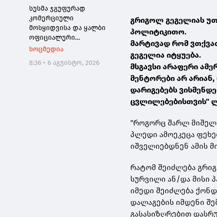
სუსმა ჯგუფურად
კომერციული
გრიგოლ გეგელიას უთ
მოსყიდვისა და ყალბი
პოლიტიკითო.
ოფიციალური
მარტივად რომ ვთქვათ
დოკუმენტის
სოცმედია
გეგელია იტყუება.
დამზადებაში
8:36 • 6 აგვისტო, 2026
მსგავსი არაფერი ამე
დახმარების ფაქტზე,
საქართველოს 3
მენტორები არ არიან,
მოქალაქე დააკავა
დარიგებებს ვისმენდე
ცვლილებებისთვის" ლ
"როგორც შარლ მიშელი
პლედი ამოეკეცა ფეხე
იშველიებდნენ ამის მ
რატომ შეიძლება გრიგ
სურვილი ან/და მისი 
იმედი შეიძლება ქონდ
დალაგების იმდენი შ
გასასიზღრებით დასრულ