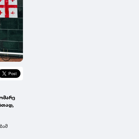
დომარე
რთად,
ბამ