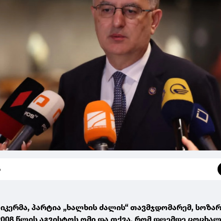
6
იკერმა, პარტია „ხალხის ძალის“ თავმჯდომარემ, სოზარ
2008 წლის აგვისტოს ომი და თქვა, რომ დღემდე ცოცხალ