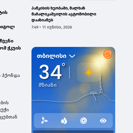
პანკისის ხეობაში, მალხაზ
ტის
მაჩალიკაშვილის ავტომობილი
დააზიანეს
გრიგოლ
7:49 • 11 ივნისი, 2026
ჩვენი
ომ ჭკუის
ი ჰქონდა
ების
ფუჭი
ოცებთან
ი