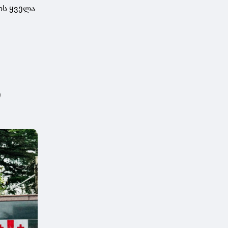
ოს ყველა
ი